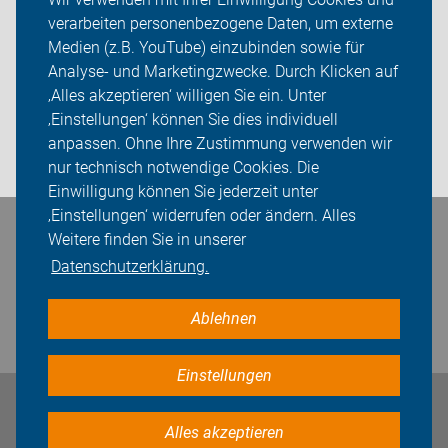
verarbeiten personenbezogene Daten, um externe
ADFC Dorsten
Medien (z.B. YouTube) einzubinden sowie für
Analyse- und Marketingzwecke. Durch Klicken auf
Sei dabei
‚Alles akzeptieren‘ willigen Sie ein. Unter
Presse
‚Einstellungen‘ können Sie dies individuell
anpassen. Ohne Ihre Zustimmung verwenden wir
Login
nur technisch notwendige Cookies. Die
Einwilligung können Sie jederzeit unter
‚Einstellungen‘ widerrufen oder ändern. Alles
Weitere finden Sie in unserer
Bleiben Sie in Kontakt
Datenschutzerklärung.
Ablehnen
Einstellungen
Impressum
Datenschutz
Cookie-Einstellungen
Alles akzeptieren