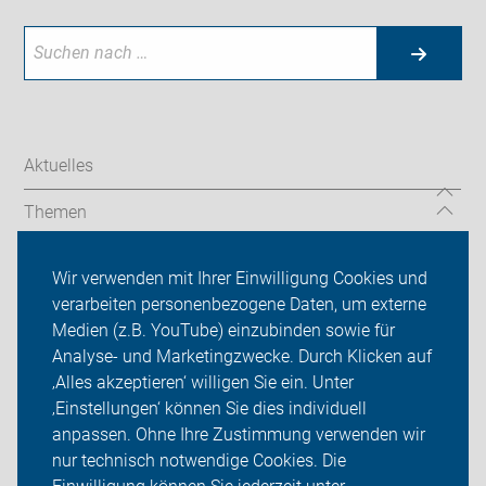
Aktuelles
Themen
Serviceangebot
Wir verwenden mit Ihrer Einwilligung Cookies und
verarbeiten personenbezogene Daten, um externe
ADFC Dorsten
Medien (z.B. YouTube) einzubinden sowie für
Analyse- und Marketingzwecke. Durch Klicken auf
Sei dabei
‚Alles akzeptieren‘ willigen Sie ein. Unter
Presse
‚Einstellungen‘ können Sie dies individuell
anpassen. Ohne Ihre Zustimmung verwenden wir
Login
nur technisch notwendige Cookies. Die