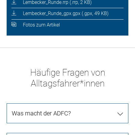
Lembecker_Runde.rrp (.rrp, 2 KB)
Lembecker_Runde_gpx.gpx (.gpx, 49 KB)
Fotos zum Artikel
Häufige Fragen von
Alltagsfahrer*innen
Was macht der ADFC?