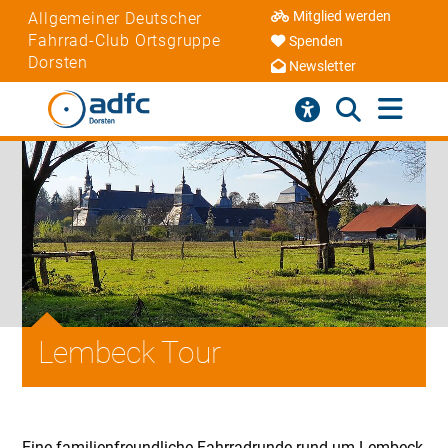
Mitglied werden
Allgemeiner Deutscher
Fahrrad-Club Ortsgruppe
Spenden
Dorsten
Newsletter
Lembeck Tour
Eine familienfreundliche Fahrradrunde rund um Lembeck