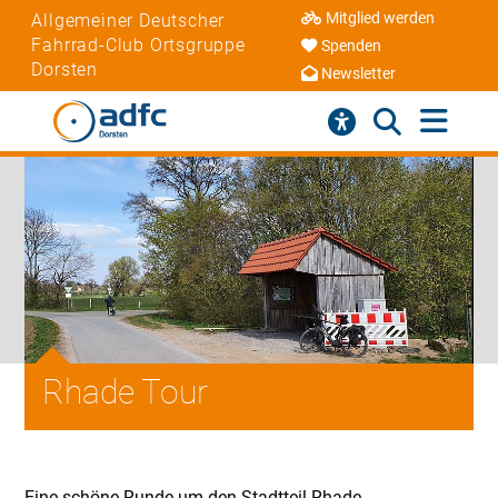
Mitglied werden
Allgemeiner Deutscher
Fahrrad-Club Ortsgruppe
Spenden
Dorsten
Newsletter
Rhade Tour
Eine schöne Runde um den Stadtteil Rhade